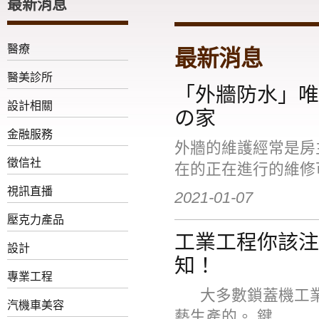
最新消息
醫療
最新消息
醫美診所
「外牆防水」唯
設計相關
の家
金融服務
外牆的維護經常是房
徵信社
在的正在進行的維修
視訊直播
2021-01-07
壓克力產品
工業工程你該注
設計
知！
專業工程
大多數鎖蓋機工業
汽機車美容
藝生產的。 鍵...