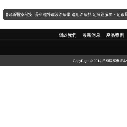
最新醫療科技--骨科體外震波治療儀 運用治療於 足底筋膜炎、足跟骨
關於我們
最新消息
產品案例
CopyRight © 2014 所有版權未