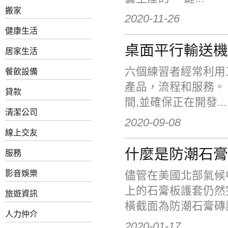
搬家
2020-11-26
健康生活
桌面平行輸送機
居家生活
六個練習者經常利用
餐飲設備
產品，流程和服務。
貸款
間,並確保正在開發...
清潔公司
2020-09-08
線上交友
什麼是防潮石膏
服務
影音娛樂
儘管在美國北部氣候
上的石膏板護套仍然
旅遊資訊
橫截面為防潮石膏磚護.
人力仲介
2020-01-17