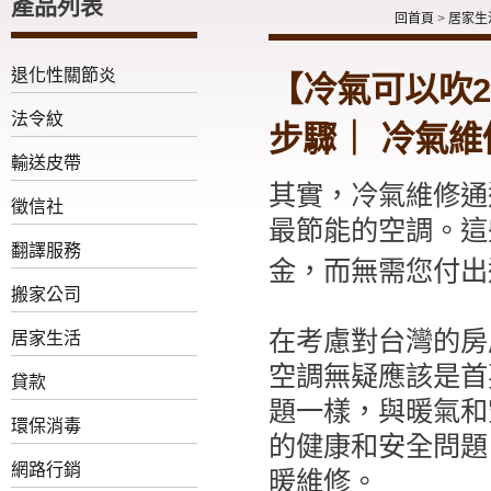
產品列表
回首頁
>
居家生
退化性關節炎
【冷氣可以吹
法令紋
步驟｜ 冷氣
輸送皮帶
其實，冷氣維修通
徵信社
最節能的空調。這
翻譯服務
金，而無需您付出
搬家公司
在考慮對台灣的房
居家生活
空調無疑應該是首
貸款
題一樣，與暖氣和
環保消毒
的健康和安全問題
網路行銷
暖維修。