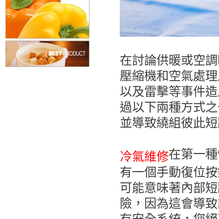
在討論供暖或空調
壓縮機和空氣處理
以及雷擊等事件造
過以下兩種方式之
並導致繞組彼此短
在第一種
冷氣維修
有一個手動復位按
可能意味著內部短
險，因為這會導致
有安全系統，您絕