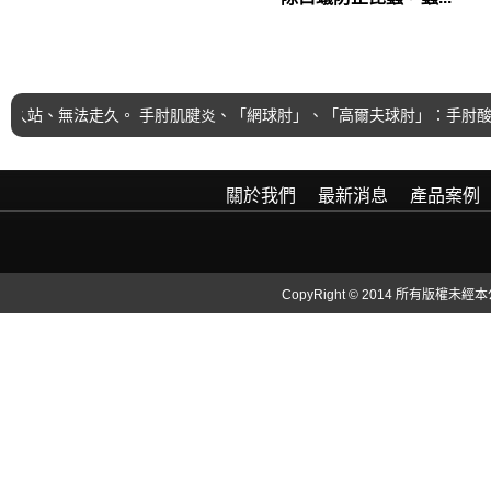
久站、無法走久。 手肘肌腱炎、「網球肘」、「高爾夫球肘」：手肘酸痛
關於我們
最新消息
產品案例
CopyRight © 2014 所有版權未