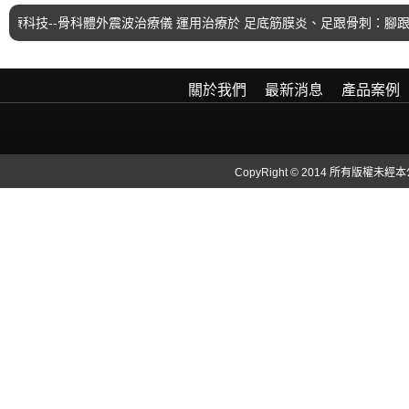
技--骨科體外震波治療儀 運用治療於 足底筋膜炎、足跟骨刺：腳跟
關於我們
最新消息
產品案例
CopyRight © 2014 所有版權未