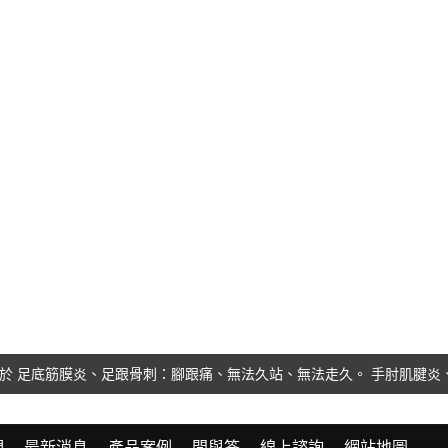
足底筋膜炎、足跟骨刺：腳跟痛、無法久站、無法走久。 手肘肌腱炎、
們
最新消息
產品案例
問與答
線上諮詢
網站地圖