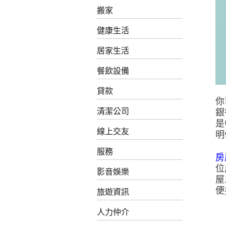
搬家
健康生活
居家生活
餐飲設備
貸款
你
清潔公司
銀
是
線上交友
明
服務
房
位
影音娛樂
屋
便
旅遊資訊
人力仲介