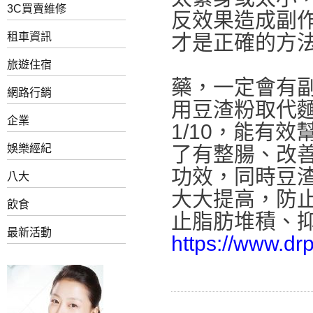
3C買賣維修
反效果造成副
租車資訊
才是正確的方
旅遊住宿
藥，一定會有
網路行銷
用豆渣粉取代
企業
1/10，能有
娛樂經紀
了有整腸、改
功效，同時豆
八大
大大提高，防
飲食
止脂肪堆積、
最新活動
https://www.dr