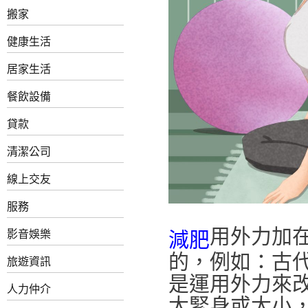
搬家
健康生活
居家生活
餐飲設備
貸款
清潔公司
線上交友
服務
用外力加
影音娛樂
減肥
的，例如：古
旅遊資訊
是運用外力來
人力仲介
太緊身或太小