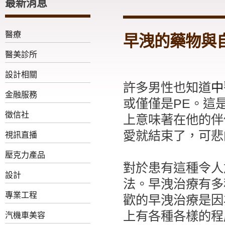
最新消息
醫療
早洩的藥物與
醫美診所
設計相關
許多男性也知道
中
金融服務
或僅僅是PE。這
徵信社
上意味著在他的伴
愛就結束了，可悲
視訊直播
壓克力產品
對於患有這種令人
設計
法。早洩治療有多
專業工程
歡的早洩治療是因
上有各種各樣的程
汽機車美容