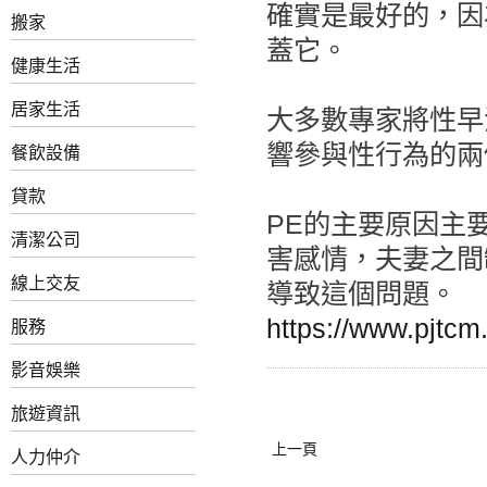
確實是最好的，因
搬家
蓋它。
健康生活
居家生活
大多數專家將性早
響參與性行為的兩
餐飲設備
貸款
PE的主要原因主
清潔公司
害感情，夫妻之間
線上交友
導致這個問題。
https://www.pjtc
服務
影音娛樂
旅遊資訊
上一頁
人力仲介